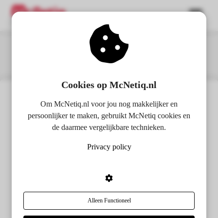
ngen
 policy
Cookies op McNetiq.nl
Om McNetiq.nl voor jou nog makkelijker en
Robert
oneel
persoonlijker te maken, gebruikt McNetiq cookies en
de daarmee vergelijkbare technieken.
onele
s zijn
Privacy policy
kelijk om
Read more about this author...
bsite te
ken. Ze
 gebruikt
You can also find me in these places...
asisfuncties
Alleen Functioneel
der deze