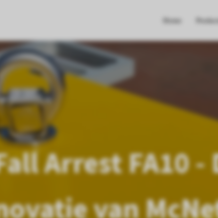
Home
Produc
all Arrest FA10 - 
novatie van McNe