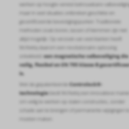
werken op hoogte vereist betrouwbare valbeveiligin
maar in veel situaties ontbreken geschikte en
gecertificeerde bevestigingspunten. Traditionele
methoden zoals boren, lassen of klemmen zijn niet
altijd mogelijk. Op verzoek van veel klanten heeft
McNetiq daarom een revolutionaire oplossing
ontwikkeld:
een magnetische valbeveiliging die
veilig, flexibel en EN 795 klasse B gecertifice
is.
Met de gepatenteerde
Controlock®-
technologie
biedt McNetiq een innovatieve manie
om veilig te werken op stalen constructies, zonder
schade aan te brengen of permanente wijzigingen t
moeten maken.