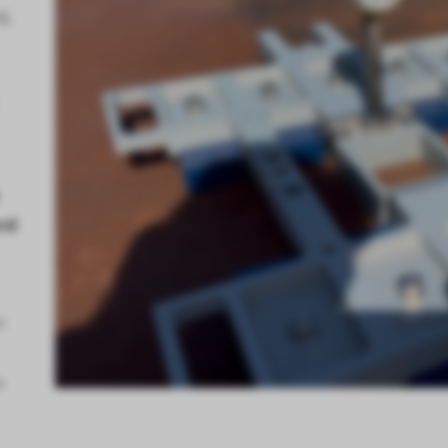
g,
erd
r
e