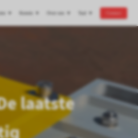
ten
Kennis
Over ons
Taal
Contact
De laatste
tiq