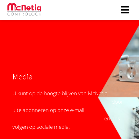
Media
U kunt op de hoogte blijven van McNetiq
door
u te abonneren op onze e-mail
en ons
volgen op sociale media.